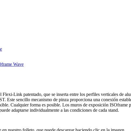
Flexi-Link patentado, que se inserta entre los perfiles verticales de alu
ST. Este sencillo mecanismo de pinza proporciona una conexión estable
xible. Cualquier forma es posible. Los muros de exposición ISOframe pue
uede adaptarse individualmente a las condiciones de cada stand.
n nuestro folleto, que puede descargar haciendo clic en la imagen.