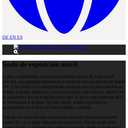
DE
EN
ES
Suelo de exposición móvil
Como complemento a nuestros versátiles stands de exposición
móviles, nos gustaría presentarle el suelo de exposición móvil Stand-
ON. Este suelo es el complemento perfecto para su presentación en
la feria y puede adaptarse a sus necesidades individuales. Stand-ON
se caracteriza por su reducido peso, que lo hace especialmente fácil
de transportar e instalar. De este modo, podrá organizar su
presentación en la feria de forma rápida y sencilla.
Uno de los aspectos más destacados del suelo para exposiciones
Stand-ON es su gran variedad de superficies. Puede elegir entre
varios diseños y texturas para integrar el suelo perfectamente en el