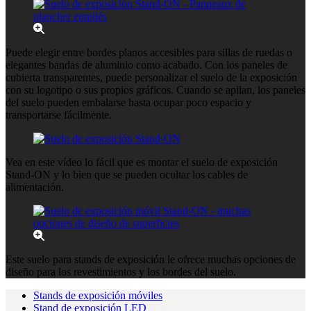
Puede elegir entre bordes planos accesibles para sillas de ruedas o
elegantes bandas de aluminio como acabado. Con los paneles de
cubierta transparentes, puede personalizar el suelo de la exposición
con su logotipo o sus propios gráficos. Cuando se apilan, los paneles
del suelo pueden embalarse hasta ocupar poco espacio y
transportarse fácilmente.
Vea en este vídeo lo fácil que es montar el suelo de exposición
Stand-ON y lo bien que se pueden ocultar los cables de
alimentación.
Este suelo para stands de exposición le ofrece muchas opciones de
diseño para los revestimientos y los bordes del suelo.
Stands de exposición móviles
Stand de exposición LED